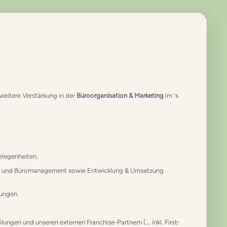
weitere Verstärkung in der
Büroorganisation & Marketing
im 's
legenheiten.
ess- und Büromanagement sowie Entwicklung & Umsetzung
tungen.
ngen und unseren externen Franchise-Partnern (... inkl. First-