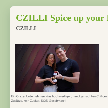
CZILLI Spice up your 
CZILLI
Ein Grazer Unternehmen, das hochwertigen, handgemachten Chilicrunch
Zusätze, kein Zucker, 100% Geschmack!