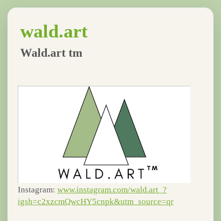
wald.art
Wald.art tm
Instagram:
www.instagram.com/wald.art_?
igsh=c2xzcmQwcHY5cnpk&utm_source=qr